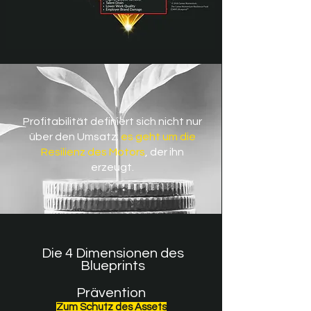
Profitabilität definiert sich nicht nur
über den Umsatz;
es geht um die
Resilienz des Motors
, der ihn
erzeugt.
Die 4 Dimensionen des
Blueprints
Prävention
Zum Schutz des Assets