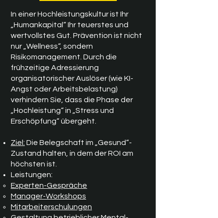
In einer Hochleistungskultur ist Ihr
„Humankapital“ Ihr teuerstes und
wertvollstes Gut. Prävention ist nicht
nur „Wellness“, sondern
Risikomanagement. Durch die
frühzeitige Adressierung
organisatorischer Auslöser (wie KI-
Angst oder Arbeitsbelastung)
verhindern Sie, dass die Phase der
„Hochleistung“ in „Stress und
Erschöpfung“ übergeht.
Ziel:
Die Belegschaft im „Gesund“-
Zustand halten, in dem der ROI am
höchsten ist.
Leistungen:
Experten-Gespräche
Manager-Workshops
Mitarbeiterschulungen
Gestaltung betrieblicher Mental-