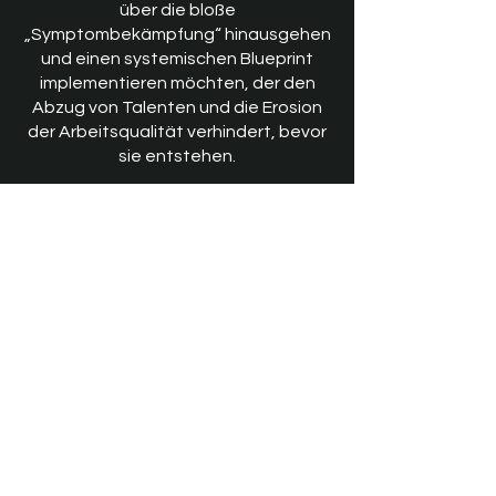
über die bloße
„Symptombekämpfung“ hinausgehen
und einen systemischen Blueprint
implementieren möchten, der den
Abzug von Talenten und die Erosion
der Arbeitsqualität verhindert, bevor
sie entstehen.
Der wirkungsorientierte Arbeitgeber
Es richtet sich an Unternehmen, die
ihre Arbeitgebermarke schützen
wollen, indem sie betriebliche Effizienz
mit der psychischen Gesundheit ihrer
Belegschaft in Einklang bringen – um
Wachstum zu sichern, ohne den Preis
menschlicher Erschöpfung zu zahlen.